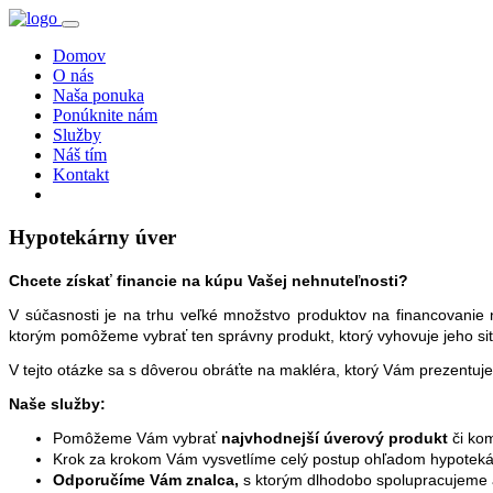
Domov
O nás
Naša ponuka
Ponúknite nám
Služby
Náš tím
Kontakt
Hypotekárny úver
Chcete získať financie na kúpu Vašej nehnuteľnosti?
V súčasnosti je na trhu veľké množstvo produktov na financovanie n
ktorým pomôžeme vybrať ten správny produkt, ktorý vyhovuje jeho si
V tejto otázke sa s dôverou obráťte na makléra, ktorý Vám prezentuj
Naše služby:
Pomôžeme Vám vybrať
najvhodnejší úverový produkt
či ko
Krok za krokom Vám vysvetlíme celý postup ohľadom hypoteká
Odporučíme Vám znalca,
s ktorým dlhodobo spolupracujem