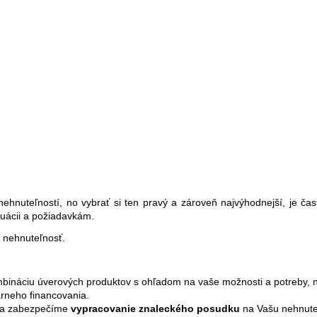
ehnuteľností, no vybrať si ten pravý a zároveň najvýhodnejší, je ča
tuácii a požiadavkám.
e nehnuteľnosť.
mbináciu úverových produktov s ohľadom na vaše možnosti a potreby,
rneho financovania.
e a zabezpečíme
vypracovanie znaleckého posudku
na Vašu nehnute