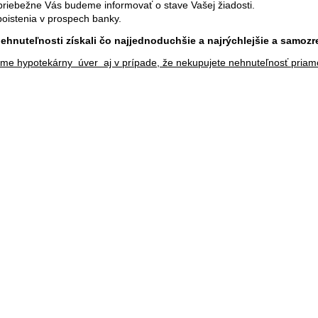
priebežne Vás budeme informovať o stave Vašej žiadosti.
 poistenia v prospech banky.
nehnuteľnosti získali čo najjednoduchšie a najrýchlejšie a samo
me hypotekárny úver aj v prípade, že nekupujete nehnuteľnosť pria