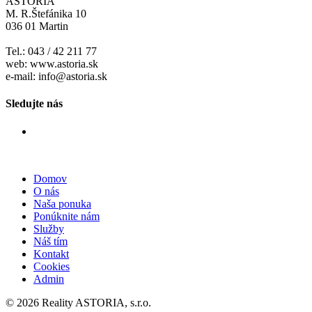
ASTORIA
M. R.Štefánika 10
036 01 Martin
Tel.: 043 / 42 211 77
web: www.astoria.sk
e-mail: info@astoria.sk
Sledujte nás
Domov
O nás
Naša ponuka
Ponúknite nám
Služby
Náš tím
Kontakt
Cookies
Admin
© 2026 Reality ASTORIA, s.r.o.