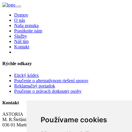
Domov
O nás
Naša ponuka
Ponúknite nám
Služby
Náš tím
Kontakt
Rýchle odkazy
Etický kódex
Poučenie o alternatívnom riešení sporov
Reklamačný poriadok
Poučenie o právach dotknutej osoby
Kontakt
ASTORIA
Používame cookies
M. R.Štefánika 10
036 01 Martin