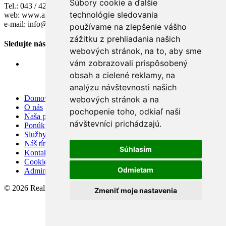
Súbory cookie a ďalšie
Tel.: 043 / 42 211 77
technológie sledovania
web: www.astoria.sk
e-mail: info@astoria.sk
používame na zlepšenie vášho
zážitku z prehliadania našich
Sledujte nás
webových stránok, na to, aby sme
vám zobrazovali prispôsobený
obsah a cielené reklamy, na
analýzu návštevnosti našich
Domov
webových stránok a na
O nás
pochopenie toho, odkiaľ naši
Naša ponuka
návštevníci prichádzajú.
Ponúknite nám
Služby
Náš tím
Súhlasím
Kontakt
Cookies
Odmietam
Admin
© 2026 Reality ASTORIA, s.r.o.
Zmeniť moje nastavenia