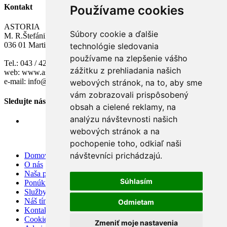
Kontakt
Používame cookies
ASTORIA
Súbory cookie a ďalšie
M. R.Štefánika 10
036 01 Martin
technológie sledovania
používame na zlepšenie vášho
Tel.: 043 / 42 211 77
zážitku z prehliadania našich
web: www.astoria.sk
e-mail: info@astoria.sk
webových stránok, na to, aby sme
vám zobrazovali prispôsobený
Sledujte nás
obsah a cielené reklamy, na
analýzu návštevnosti našich
webových stránok a na
pochopenie toho, odkiaľ naši
návštevníci prichádzajú.
Domov
O nás
Naša ponuka
Súhlasím
Ponúknite nám
Služby
Náš tím
Odmietam
Kontakt
Cookies
Zmeniť moje nastavenia