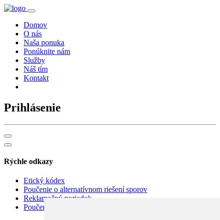
Domov
O nás
Naša ponuka
Ponúknite nám
Služby
Náš tím
Kontakt
Prihlásenie
Rýchle odkazy
Etický kódex
Poučenie o alternatívnom riešení sporov
Reklamačný poriadok
Poučenie o právach dotknutej osoby